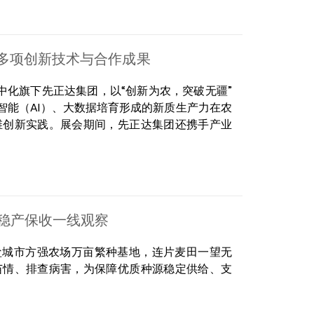
示多项创新技术与合作成果
中化旗下先正达集团，以“创新为农，突破无疆”
能（AI）、大数据培育形成的新质生产力在农
维创新实践。展会期间，先正达集团还携手产业
麦稳产保收一线观察
省盐城市方强农场万亩繁种基地，连片麦田一望无
苗情、排查病害，为保障优质种源稳定供给、支