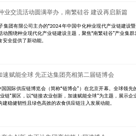
化种业交流活动圆满举办，南繁硅谷 建设再启新篇
种子集团有限公司主办的“2024年中国中化种业现代产业链建
活动围绕种业现代化产业链建设主题，聚焦“南繁硅谷”产业集群
食安全提供了新动能。
加速赋能全球 先正达集团亮相第二届链博会
二届中国国际供应链博览会（简称“链博会”）在北京开幕。全球领
农业链”展区，以“链接农业创新，加速赋能全球”为主题，展示
构建稳健韧性且绿色高效的农食供应链注入发展动能。