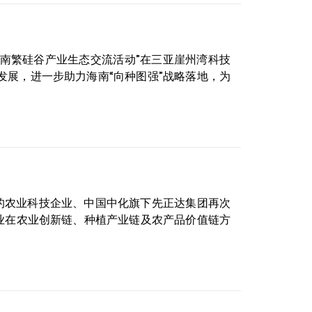
设暨南繁硅谷产业生态交流活动”在三亚崖州湾科技
发展，进一步助力海南“向种图强”战略落地，为
先的农业科技企业、中国中化旗下先正达集团再次
企业在农业创新链、种植产业链及农产品价值链方