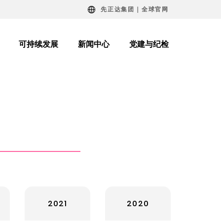
先正达集团｜全球官网
可持续发展
新闻中心
党建与纪检
2021
2020