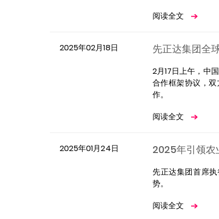
阅读全文
2025年02月18日
先正达集团全
2月17日上午，
合作框架协议，双
作。
阅读全文
2025年01月24日
2025年引领
先正达集团首席执行
势。
阅读全文