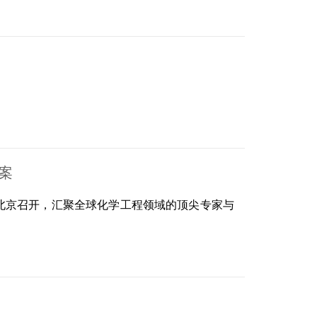
案
在北京召开，汇聚全球化学工程领域的顶尖专家与