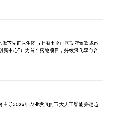
化旗下先正达集团与上海市金山区政府签署战略
创新中心”）为首个落地项目，持续深化双向合
了将主导2025年农业发展的五大人工智能关键趋