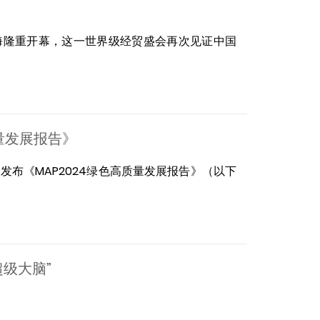
在上海隆重开幕，这一世界级经贸盛会再次见证中国
量发展报告》
发布《MAP2024绿色高质量发展报告》（以下
超级大脑”