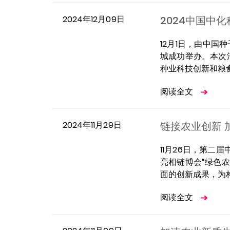
2024年12月09日
2024中国中
12月1日，由中国
城成功举办。本次
种业科技创新和粮
阅读全文
2024年11月29日
链接农业创新 
11月26日，第
亮相链博会“绿色
面的创新成果，为
阅读全文