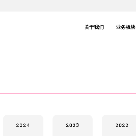
主
导
关于我们
业务板块
航
2024
2023
2022