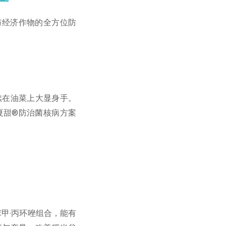
产
与经济作物的全方位防
续在油菜上大显身手。
夏甜®防治菌核病方案
甲·丙环唑组合，能有