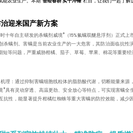
赋能农业生产。本期“
智绘春耕 实干冲锋
”栏目，让我们一起了解
防治迎来国产新方案
®
历时十年自主研发的杀螨剂威境
（15%氟螨双醚悬浮剂）正式上
创杀螨剂。害螨是当前农业生产的一大危害，其防治面临抗性
期短等问题，严重威胁柑橘、茄子、草莓、苹果、棉花等重要经
用机理：通过抑制害螨细胞线粒体的脂肪酸代谢，切断能量来源
®
境
具有灵动穿透、高温更劲、安全放心等特点，可实现害螨全
互抗性，能显著提升柑橘红蜘蛛等重大害螨的防控效能，减少