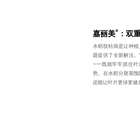
®
嘉丽美
：双
水稻纹枯病是让种植
题提供了全新解法。
——既能牢牢抓住叶
势。在水稻分蘖期预
还能让叶片更绿更健