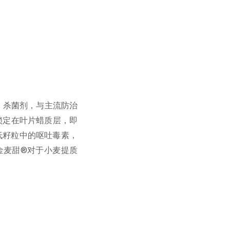
）杀菌剂，与主流防治
锁定在叶片蜡质层，即
低籽粒中的呕吐毒素，
金麦甜®对于小麦提质