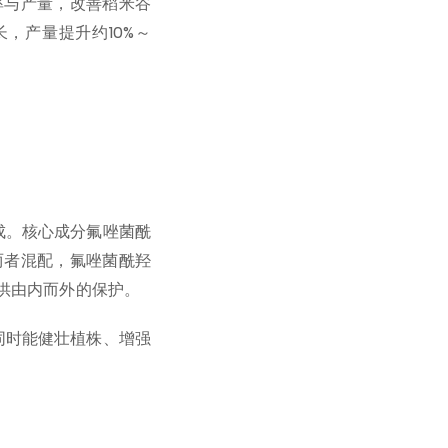
率与产量，改善稻米谷
，产量提升约10%～
成。核心成分氟唑菌酰
两者混配，氟唑菌酰羟
供由内而外的保护。
同时能健壮植株、增强