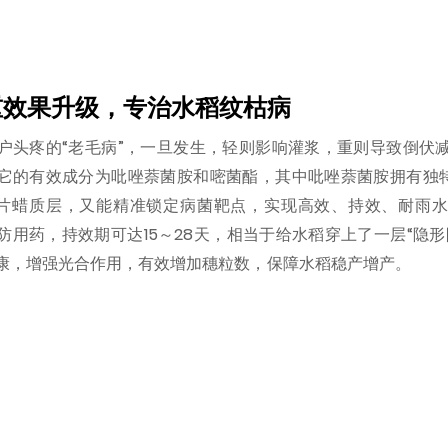
重效果升级，专治水稻纹枯病
户头疼的“老毛病”，一旦发生，轻则影响灌浆，重则导致倒伏
它的有效成分为吡唑萘菌胺和嘧菌酯，其中吡唑萘菌胺拥有独特
片蜡质层，又能精准锁定病菌靶点，实现高效、持效、耐雨
防用药，持效期可达15～28天，相当于给水稻穿上了一层“隐形
康，增强光合作用，有效增加穗粒数，保障水稻稳产增产。