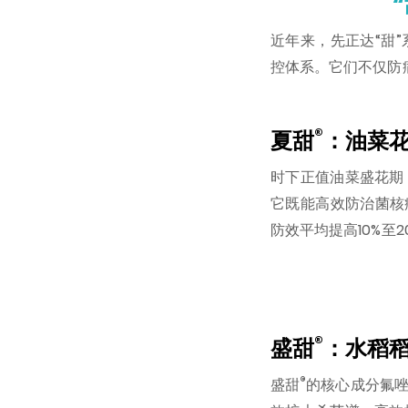
近年来，先正达“甜
控体系。它们不仅防病
®
夏甜
：油菜花
时下正值油菜盛花期
它既能高效防治菌核
防效平均提高10%至2
®
盛甜
：水稻稻
®
盛甜
的核心成分氟唑