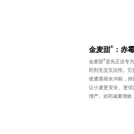
®
金麦甜
：赤霉
®
金麦甜
是先正达专为
药剂无交互抗性。它
使遭遇雨水冲刷，持
让小麦更安全、更优
增产、农药减量增效