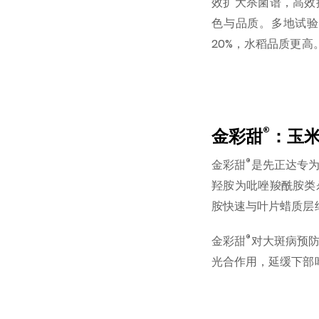
效扩大杀菌谱，高效
色与品质。多地试验
20%，水稻品质更高
®
金彩甜
：玉米
®
金彩甜
是先正达专
羟胺为吡唑羧酰胺类
胺快速与叶片蜡质层
®
金彩甜
对大斑病预
光合作用，延缓下部