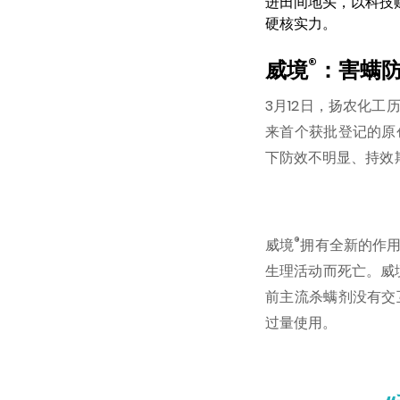
进田间地头，以科技
硬核实力。
®
威境
：害螨
3月12日，扬农化工
来首个获批登记的原
下防效不明显、持效
®
威境
拥有全新的作
生理活动而死亡。威
前主流杀螨剂没有交
过量使用。