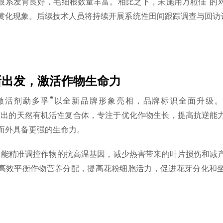
根系发育良好，毛细根数量丰富。相比之下，未施用万粒佳
的
黄化现象。后续技术人员将持续开展系统性田间跟踪调查与回访
新出发，激活作物生命力
®
激活剂勐多孚
以全新品牌形象亮相，品牌标识全面升级
方研发出的天然有机活性复合体，专注于优化作物生长，提高抗逆能
而外具备更强的生命力。
®
能精准调控作物的抗高温基因，减少热害带来的叶片损伤和减
高效平衡作物营养分配，提高花粉细胞活力，促进花芽分化和