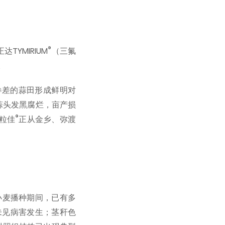
®
YMIRIUM
（三氟
。
参差的蒜田形成鲜明对
蒜头发黑腐烂，亩产损
®
粒佳
正从金乡、弥渡
小麦播种期间，已有多
未见病害发生；茎秆色