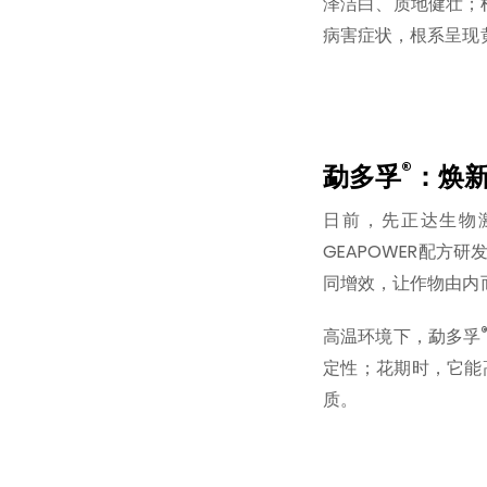
泽洁白、质地健壮；
病害症状，根系呈现
®
勐多孚
：焕
日前，先正达生物
GEAPOWER配
同增效，让作物由内
高温环境下，勐多孚
定性；花期时，它能
质。