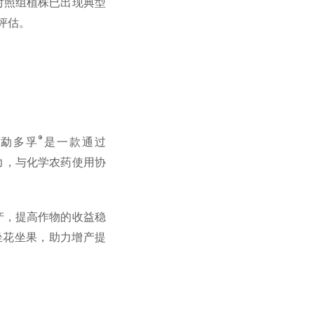
对照组植株已出现典型
评估。
®
。勐多孚
是一款通过
力，与化学农药使用协
产，提高作物的收益稳
坐花坐果，助力增产提