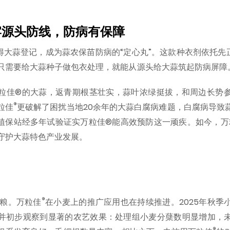
牢源头防线，防病有保障
取得大蒜登记，成为蒜农保苗防病的“定心丸”。这款种衣剂依托先正达T
只需要给大蒜种子做包衣处理，就能从源头给大蒜筑起防病屏障
粒佳®的大蒜，返青期根茎壮实，蒜叶浓绿挺拔，和周边长势
®
粒佳
更破解了困扰当地20余年的大蒜白腐病难题，白腐病导致
地植保站经多年试验证实万粒佳®能高效预防这一顽疾。如今，万
守护大蒜特色产业发展。
®
国粮。万粒佳
在小麦上的推广应用也在持续推进。2025年秋季
并初步观察到显著的农艺效果：处理组小麦分蘖数明显增加，
®