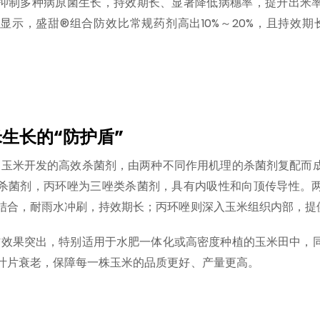
抑制多种病原菌生长，持效期长、显著降低病穗率，提升出米
显示，盛甜®组合防效比常规药剂高出10%～20%，且持效期长
。
生长的“防护盾”
为玉米开发的高效杀菌剂，由两种不同作用机理的杀菌剂复配而
杀菌剂，丙环唑为三唑类杀菌剂，具有内吸性和向顶传导性。
结合，耐雨水冲刷，持效期长；丙环唑则深入玉米组织内部，提
防效果突出，特别适用于水肥一体化或高密度种植的玉米田中，
叶片衰老，保障每一株玉米的品质更好、产量更高。