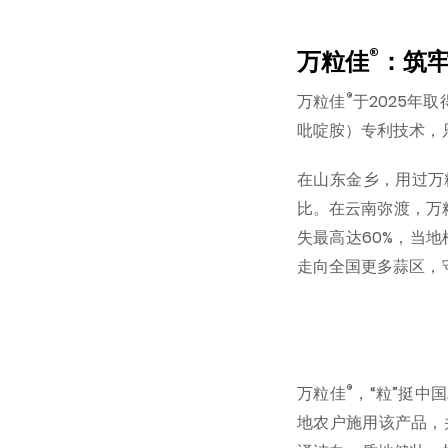
®
万粒佳
：筑
®
万粒佳
于2025年
吡啶胺）专利技术，
在山东金乡，用过万
比。在云南弥渡，万
失最高达60%，当
走向全国更多蒜区，
®
万粒佳
，“粒”挺中
地农户施用该产品，