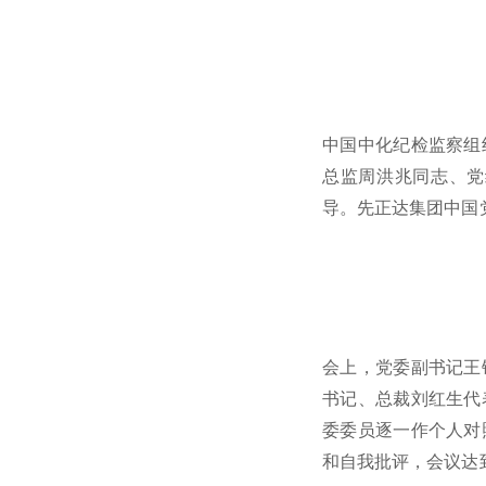
中国中化纪检监察组
总监周洪兆同志、党
导。先正达集团中国
会上，党委副书记王
书记、总裁刘红生代
委委员逐一作个人对
和自我批评，会议达