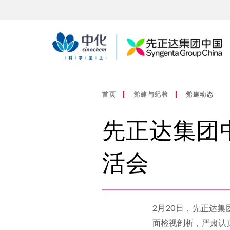
首页
党建与纪检
党建动态
先正达集团
活会
2月20日，先正达
面检视剖析，严肃认