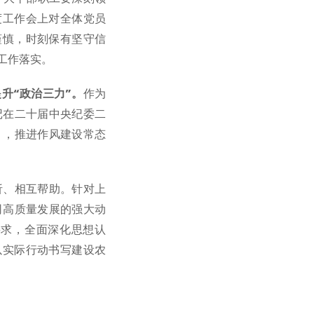
度工作会上对全体党员
谨慎，时刻保有坚守信
工作落实。
升“政治三力”。
作为
记在二十届中央纪委二
》，推进作风建设常态
析、相互帮助。针对上
司高质量发展的强大动
要求，全面深化思想认
以实际行动书写建设农