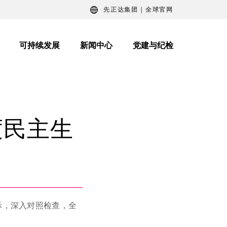
先正达集团｜全球官网
可持续发展
新闻中心
党建与纪检
度民主生
际，深入对照检查，全