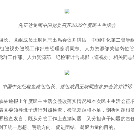
先正达集团中国党委召开2022年度民主生活会
组长、党组成员王舸同志出席会议并讲话。中国中化第二督导
组巡视办巡视工作部总经理姜明同志、人力资源部关键岗位
党群工作部、人力资源部、纪检审计合规部（巡视办）相关同志
中国中化纪检监察组组长、党组成员王舸同志参加会议并讲话
铁林通报上年度民主生活会整改落实情况和本次民主生活会征
表党委领导班子进行对照检查，检视差距和不足，剖析问题根
照检查发言，既从分管工作上查摆问题，又分担班子问题的责
到了统一思想、明确方向、促进团结、凝聚力量的目的。