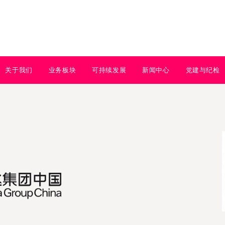
关于我们
业务板块
可持续发展
新闻中心
党建与纪检